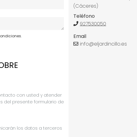
(Cáceres)
Teléfono
927530050
Email
condiciones.
info@eljardincillo.es
OBRE
ontacto con usted y atender
vés del presente formulario de
icarán los datos a terceros