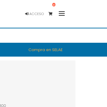
0
ACCESO
Compra en SELAE
0300